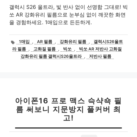
갤럭시 S26 울트라, 빛 반사 없이 선명함 그대로! 빅
쏘 AR 강화유리 필름으로 눈부심 없이 깨끗한 화면
을 경험하세요. 1매입으로 든든하게.
태
1매입
,
AR 필름
,
강화유리 필름
,
갤럭시S26울트
그
라 필름
,
고화질 필름
,
빅쏘
,
빅쏘 AR 저반사 고화질
강화유리 필름 갤럭시S26울트라
,
저반사 필름
아이폰16 프로 맥스 슥샥쇽 필
름 써보니 지문방지 풀커버 최
고!