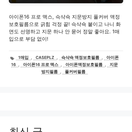
아이폰16 프로 맥스, 슥샥쇽 지문방지 풀커버 액정
보호필름으로 긁힘 걱정 끝! 슥샥쇽 붙이고 나니 화
면도 선명하고 지문 하나 안 묻어 정말 좋아요. 1매
입으로 부담 없이!
태
1매입
,
CASEPLZ
,
슥샥쇽 액정보호필름
,
아이폰
그
16
,
아이폰16 프로 맥스
,
아이폰액정보호필름
,
지문
방지필름
,
풀커버필름
최신 글