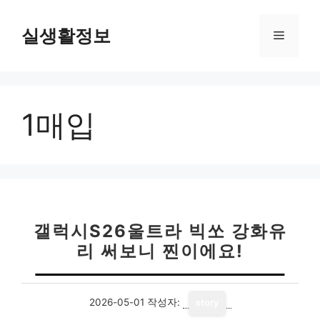
컨
텐
실생활정보
메
츠
로
뉴
건
너
1매입
뛰
기
갤럭시S26울트라 빅쏘 강화유
리 써보니 찐이에요!
2026-05-01
작성자:
story