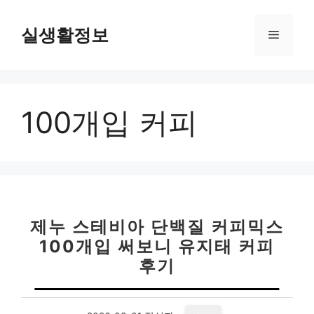
컨
텐
실생활정보
메
츠
로
뉴
건
너
100개입 커피
뛰
기
제누 스테비아 단백질 커피믹스
100개입 써보니 유지태 커피
후기