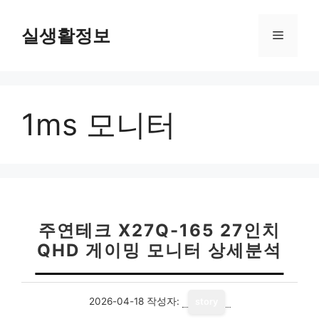
컨
텐
실생활정보
메
츠
로
뉴
건
너
1ms 모니터
뛰
기
주연테크 X27Q-165 27인치
QHD 게이밍 모니터 상세분석
2026-04-18
작성자:
story