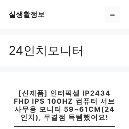
컨
텐
실생활정보
메
츠
로
뉴
건
너
24인치모니터
뛰
기
[신제품] 인터픽셀 IP2434
FHD IPS 100HZ 컴퓨터 서브
사무용 모니터 59~61CM(24
인치), 무결점 득템했어요!