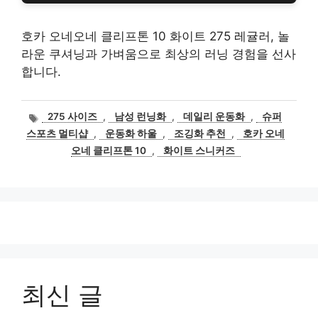
호카 오네오네 클리프톤 10 화이트 275 레귤러, 놀
라운 쿠셔닝과 가벼움으로 최상의 러닝 경험을 선사
합니다.
태
275 사이즈
,
남성 런닝화
,
데일리 운동화
,
슈퍼
그
스포츠 멀티샵
,
운동화 하울
,
조깅화 추천
,
호카 오네
오네 클리프톤 10
,
화이트 스니커즈
최신 글