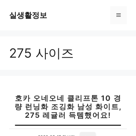
컨
텐
실생활정보
메
츠
로
뉴
건
너
275 사이즈
뛰
기
호카 오네오네 클리프톤 10 경
량 런닝화 조깅화 남성 화이트,
275 레귤러 득템했어요!