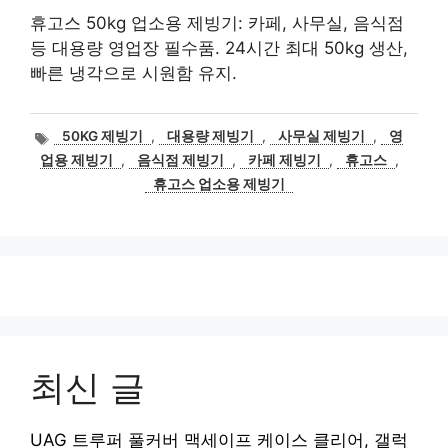
휴고스 50kg 업소용 제빙기: 카페, 사무실, 음식점
등 대용량 영업장 필수품. 24시간 최대 50kg 생산,
빠른 냉각으로 시원함 유지.
태
50KG 제빙기
,
대용량 제빙기
,
사무실 제빙기
,
영
그
업용 제빙기
,
음식점 제빙기
,
카페 제빙기
,
휴고스
,
휴고스 업소용 제빙기
최신 글
UAG 트루퍼 풀커버 맥세이프 케이스 클리어, 갤럭