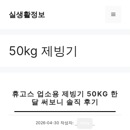
컨
텐
실생활정보
메
츠
로
뉴
건
너
50kg 제빙기
뛰
기
휴고스 업소용 제빙기 50KG 한
달 써보니 솔직 후기
2026-04-30
작성자:
story