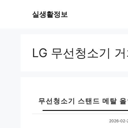
컨
텐
실생활정보
츠
로
건
너
뛰
LG 무선청소기 
기
무선청소기 스탠드 메탈 올
2026-02-