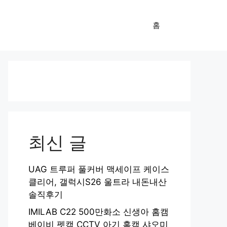
홈
최신 글
UAG 트루퍼 풀커버 맥세이프 케이스
클리어, 갤럭시S26 울트라 내돈내산
솔직후기
IMILAB C22 500만화소 신생아 홈캠
베이비 펫캠 CCTV 아기 홈캠 샤오미