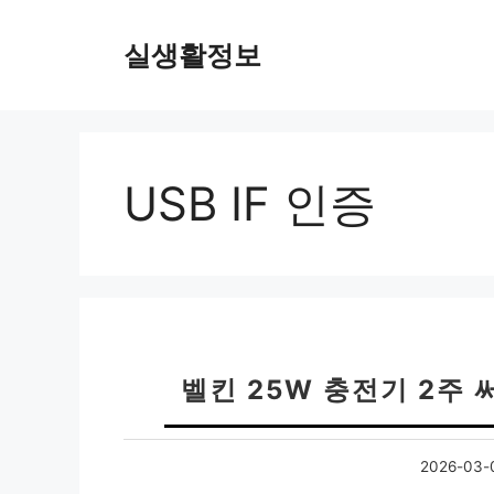
컨
텐
실생활정보
츠
로
건
너
뛰
USB IF 인증
기
벨킨 25W 충전기 2주
2026-03-