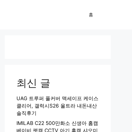
홈
최신 글
UAG 트루퍼 풀커버 맥세이프 케이스
클리어, 갤럭시S26 울트라 내돈내산
솔직후기
IMILAB C22 500만화소 신생아 홈캠
베이비 펫캠 CCTV 아기 홈캠 샤오미