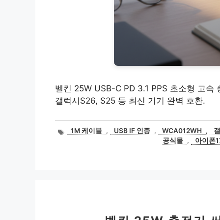
벨킨 25W USB-C PD 3.1 PPS 초소형 고속 
갤럭시S26, S25 등 최신 기기 완벽 호환.
태
1M 케이블
,
USB IF 인증
,
WCA012WH
,
갤
그
공식몰
,
아이폰17