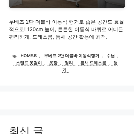
무베즈 2단 더블바 이동식 행거로 좁은 공간도 효율
적으로! 120cm 높이, 튼튼한 이동식 바퀴로 어디든
편리하게. 드레스룸, 틈새 공간 활용에 최적.
태
HOME.B
,
무베즈 2단 더블바 이동식행거
,
수납
,
그
스탠드 옷걸이
,
옷장
,
정리
,
틈새 드레스룸
,
행
거
최신 글