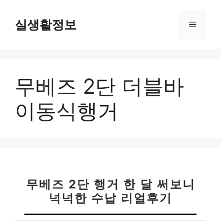
컨
텐
실생활정보
메
츠
로
뉴
건
너
무베즈 2단 더블바
뛰
기
이동식행거
무베즈 2단 행거 한 달 써보니
넉넉한 수납 리얼후기