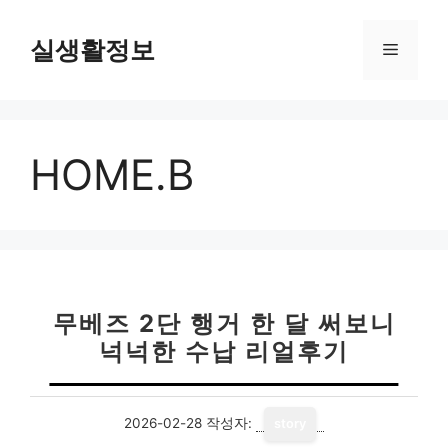
컨
텐
실생활정보
메
츠
로
뉴
건
너
HOME.B
뛰
기
무베즈 2단 행거 한 달 써보니
넉넉한 수납 리얼후기
2026-02-28
작성자:
story