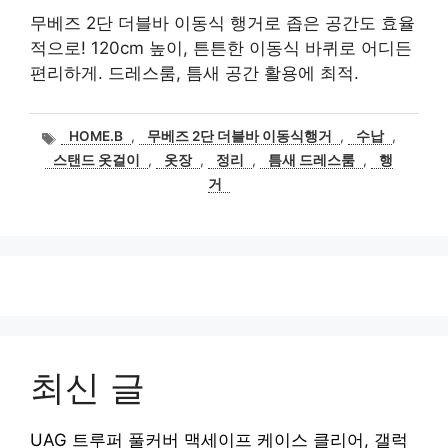
무베즈 2단 더블바 이동식 행거로 좁은 공간도 효율
적으로! 120cm 높이, 튼튼한 이동식 바퀴로 어디든
편리하게. 드레스룸, 틈새 공간 활용에 최적.
태
HOME.B
,
무베즈 2단 더블바 이동식행거
,
수납
,
그
스탠드 옷걸이
,
옷장
,
정리
,
틈새 드레스룸
,
행
거
최신 글
UAG 트루퍼 풀커버 맥세이프 케이스 클리어, 갤럭