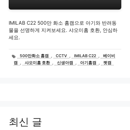
IMILAB C22 500만 화소 홈캠으로 아기와 반려동
물을 선명하게 지켜보세요. 샤오미홈 호환, 안심하
세요.
태
500만화소 홈캠
,
CCTV
,
IMILAB C22
,
베이비
그
캠
,
샤오미홈 호환
,
신생아캠
,
아기홈캠
,
펫캠
최신 글