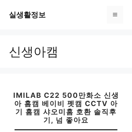
컨
텐
실생활정보
메
츠
로
뉴
건
너
신생아캠
뛰
기
IMILAB C22 500만화소 신생
아 홈캠 베이비 펫캠 CCTV 아
기 홈캠 샤오미홈 호환 솔직후
기, 넘 좋아요