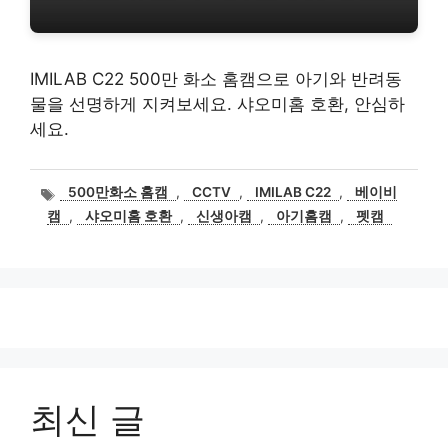
IMILAB C22 500만 화소 홈캠으로 아기와 반려동
물을 선명하게 지켜보세요. 샤오미홈 호환, 안심하
세요.
태
500만화소 홈캠
,
CCTV
,
IMILAB C22
,
베이비
그
캠
,
샤오미홈 호환
,
신생아캠
,
아기홈캠
,
펫캠
최신 글