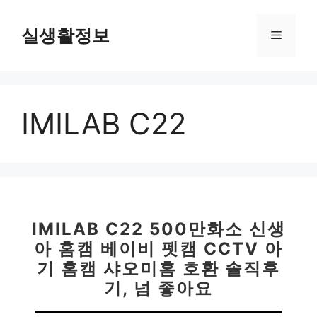
컨
텐
실생활정보
메
츠
로
뉴
건
너
IMILAB C22
뛰
기
IMILAB C22 500만화소 신생
아 홈캠 베이비 펫캠 CCTV 아
기 홈캠 샤오미홈 호환 솔직후
기, 넘 좋아요