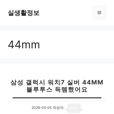
컨
텐
실생활정보
메
츠
로
뉴
건
너
44mm
뛰
기
삼성 갤럭시 워치7 실버 44MM
블루투스 득템했어요
2026-05-05
작성자:
story